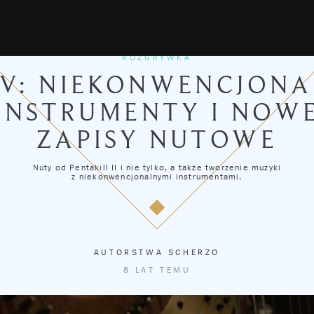
ROZGRYWKA
EV: NIEKONWENCJONA
INSTRUMENTY I NOW
ZAPISY NUTOWE
Nuty od Pentakill II i nie tylko, a także tworzenie muzyki
z niekonwencjonalnymi instrumentami.
AUTORSTWA
SCHERZO
8 LAT TEMU