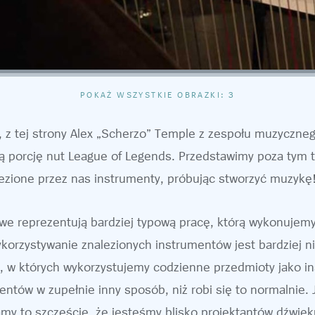
POKAŻ WSZYSTKIE OBRAZKI: 3
 z tej strony Alex „Scherzo” Temple z zespołu muzyczne
ą porcję nut League of Legends. Przedstawimy poza tym te
ezione przez nas instrumenty, próbując stworzyć muzykę
we reprezentują bardziej typową pracę, którą wykonujemy
korzystywanie znalezionych instrumentów jest bardziej
e, w których wykorzystujemy codzienne przedmioty jako i
ntów w zupełnie inny sposób, niż robi się to normalnie. 
y to szczęście, że jesteśmy blisko projektantów dźwięku