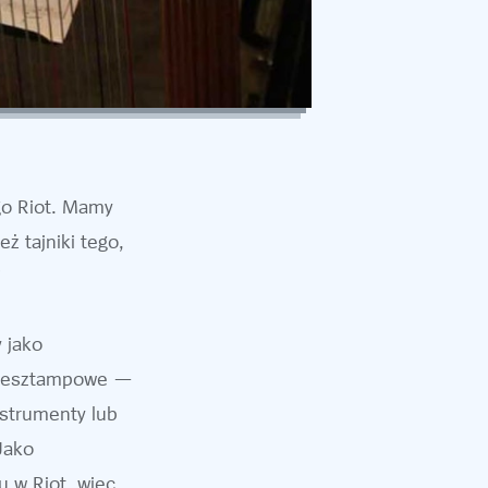
go Riot. Mamy
ż tajniki tego,
!
 jako
 niesztampowe —
nstrumenty lub
Jako
 w Riot, więc