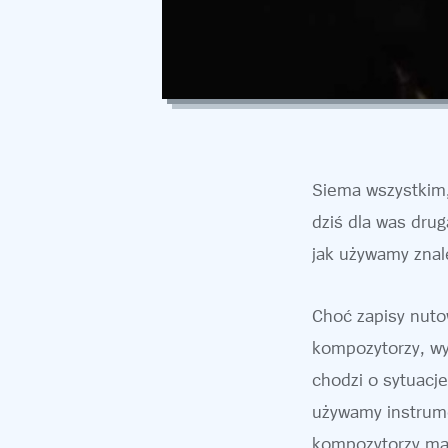
Siema wszystkim,
dziś dla was drug
jak używamy znal
Choć zapisy nuto
kompozytorzy, wy
chodzi o sytuacj
używamy instrume
kompozytorzy mam