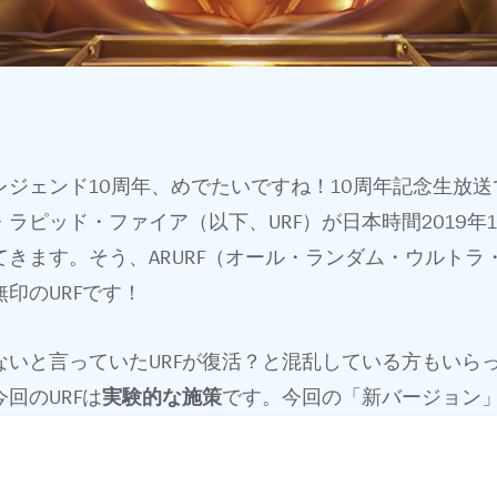
！
レジェンド10周年、めでたいですね！10周年記念生放
ラピッド・ファイア（以下、URF）が日本時間2019年1
てきます。そう、ARURF（オール・ランダム・ウルトラ
印のURFです！
ないと言っていたURFが復活？と混乱している方もいら
回のURFは
実験的な施策
です。今回の「新バージョン」U
復活しますが、プレイヤーのLoL離れを引き起こすという
として存在するままです。とはいえ、URFの復活を望む