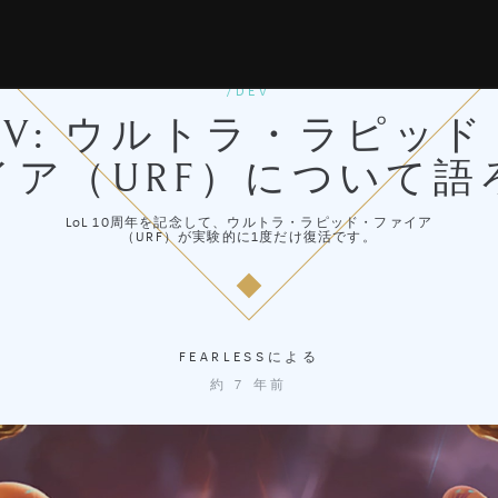
/DEV
EV: ウルトラ・ラピッ
イア（URF）について語
LoL 10周年を記念して、ウルトラ・ラピッド・ファイア
（URF）が実験的に1度だけ復活です。
FEARLESS
による
約 7 年前