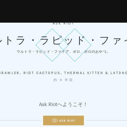
ASK RIOT
ルトラ・ラピッド・ファ
ウルトラ・ラピッド・ファイア、ポロ、ポロのおやつ。
CRAWLER
,
RIOT CACTOPUS
,
THERMAL KITTEN
&
L4T3N
約 9 年前
Ask Riotへようこそ！
ASK RIOT