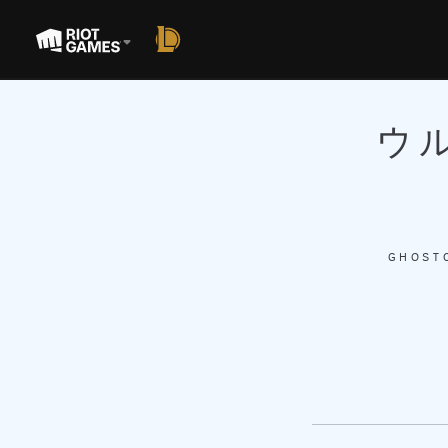
ウ
GHOST