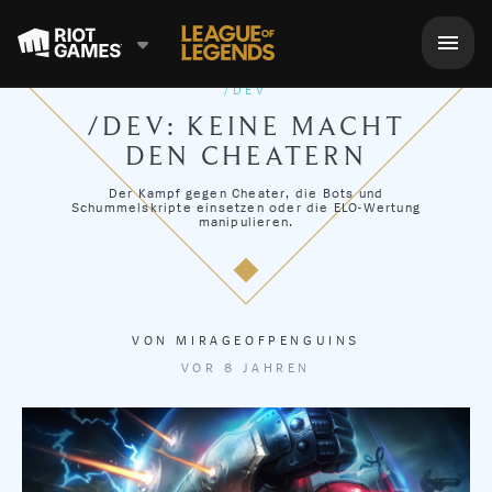
/DEV
/DEV: KEINE MACHT
DEN CHEATERN
Der Kampf gegen Cheater, die Bots und
Schummelskripte einsetzen oder die ELO-Wertung
manipulieren.
VON
MIRAGEOFPENGUINS
VOR 8 JAHREN