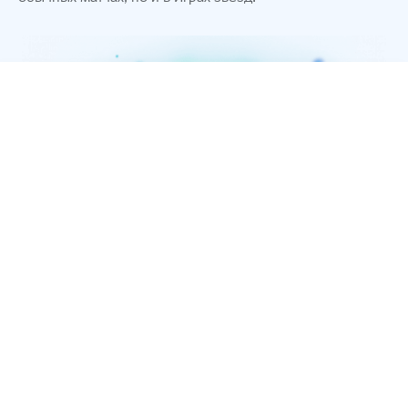
™ & © 2026 Riot Games, Inc. Все права защищены. Riot
Games, League of Legends и PvP.net являются торговыми
знаками или зарегистрированными торговыми знаками,
принадлежащими Riot Games, Inc.
СОГЛАШЕНИЕ С КОНЕЧНЫМ ПОЛЬЗОВАТЕЛЕМ
ИСПОЛЬЗОВАНИЕ КОНФИДЕНЦИАЛЬНЫХ ДАННЫХ
УСЛОВИЯ ИСПОЛЬЗОВАНИЯ