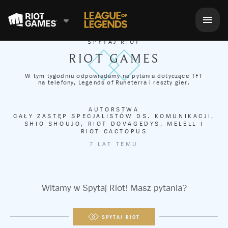
SPYTAJ RIOT
RIOT GAMES
W tym tygodniu odpowiadamy na pytania dotyczące TFT
na telefony, Legends of Runeterra i reszty gier.
AUTORSTWA
CAŁY ZASTĘP SPECJALISTÓW DS. KOMUNIKACJI
,
SHIO SHOUJO
,
RIOT DOVAGEDYS
,
MELELL
I
RIOT CACTOPUS
7 LAT TEMU
Witamy w Spytaj Riot! Masz pytania?
SPYTAJ RIOT