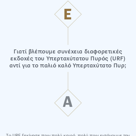
Ε
Γιατί βλέπουμε συνέχεια διαφορετικές
εκδοχές του Υπερταχύτατου Πυρός (URF)
αντί για το παλιό καλό Υπερταχύτατο Πυρ;
Α
Το URF ξεκίνησε πριν πολύ καιρό, πολύ πριν εισάγουμε την