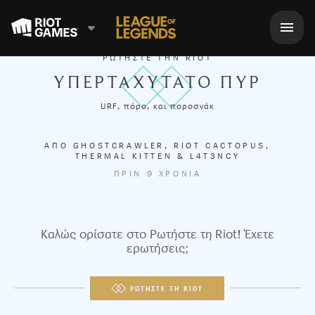
ΡΩΤΉΣΤΕ ΤΗΝ RIOT
ΥΠΕΡΤΑΧΎΤΑΤΟ ΠΥΡ
URF, πόρο, και ποροσνάκ
ΑΠΌ
GHOSTCRAWLER
,
RIOT CACTOPUS
,
THERMAL KITTEN
&
L4T3NCY
ΠΡΙΝ 9 ΧΡΌΝΙΑ
Καλώς ορίσατε στο Ρωτήστε τη Riot! Έχετε
ερωτήσεις;
ΡΩΤΉΣΤΕ ΤΗ RIOT