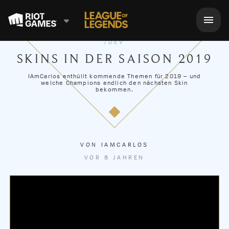
/DEV
SKINS IN DER SAISON 2019
IAmCarlos enthüllt kommende Themen für 2019 – und
welche Champions endlich den nächsten Skin
bekommen.
VON
IAMCARLOS
VOR 8 JAHREN